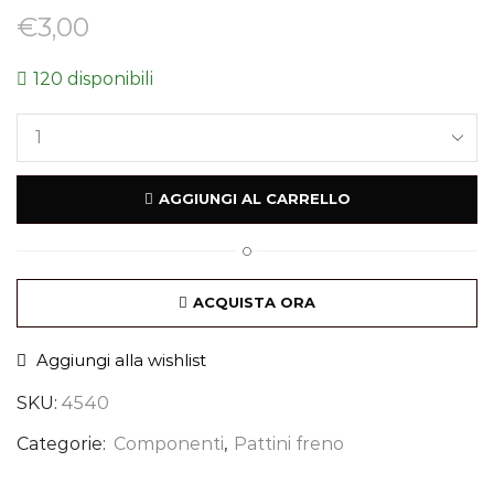
€
3,00
120 disponibili
AGGIUNGI AL CARRELLO
O
ACQUISTA ORA
Aggiungi alla wishlist
SKU:
4540
Categorie:
Componenti
,
Pattini freno