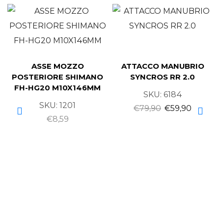
ASSE MOZZO
ATTACCO MANUBRIO
POSTERIORE SHIMANO
SYNCROS RR 2.0
FH-HG20 M10X146MM
SKU:
6184
SKU:
1201
€
79,90
€
59,90
€
8,59