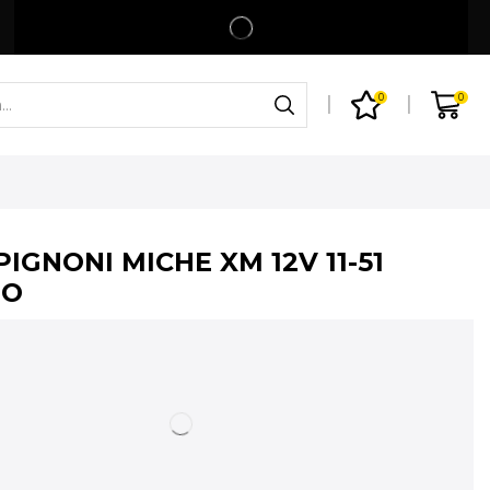
Spedizione gratuita per ordini superiori a 99€
Shop
0
0
IGNONI MICHE XM 12V 11-51
NO