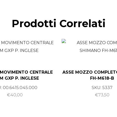
Prodotti Correlati
 MOVIMENTO CENTRALE
ASSE MOZZO COMPLET
M GXP P. INGLESE
FH-M618-B
U:
00.6415.045.000
SKU:
5337
€
40,00
€
73,50