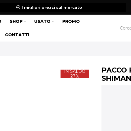
I migliori prezzi sul mercato
O
SHOP
USATO
PROMO
CONTATTI
PACCO P
IN SALDO
27%
SHIMA