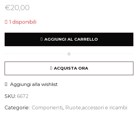
€
20,00
1 disponibili
AGGIUNGI AL CARRELLO
O
ACQUISTA ORA
Aggiungi alla wishlist
SKU:
6672
Categorie:
Componenti
,
Ruote,accessori e ricambi