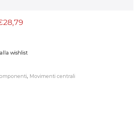
€
28,79
lla wishlist
omponenti
,
Movimenti centrali