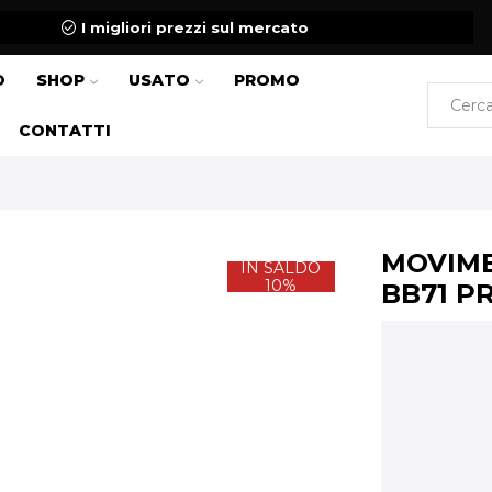
I migliori prezzi sul mercato
O
SHOP
USATO
PROMO
CONTATTI
MOVIME
IN SALDO
10%
BB71 P