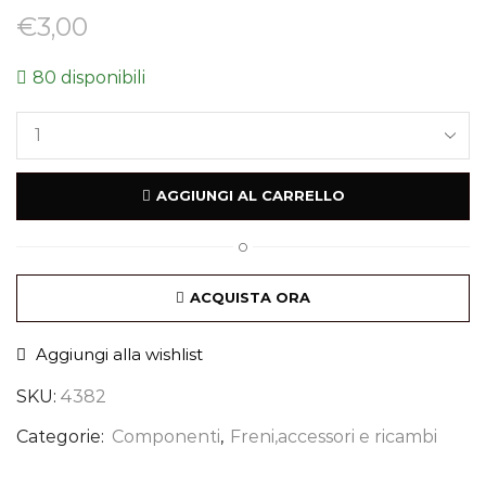
€
3,00
80 disponibili
AGGIUNGI AL CARRELLO
O
ACQUISTA ORA
Aggiungi alla wishlist
SKU:
4382
Categorie:
Componenti
,
Freni,accessori e ricambi