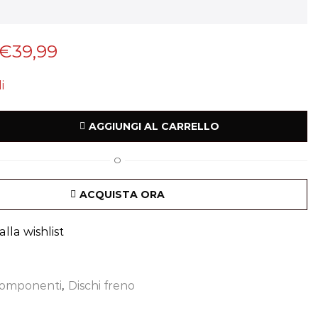
€
39,99
i
AGGIUNGI AL CARRELLO
O
ACQUISTA ORA
lla wishlist
omponenti
,
Dischi freno