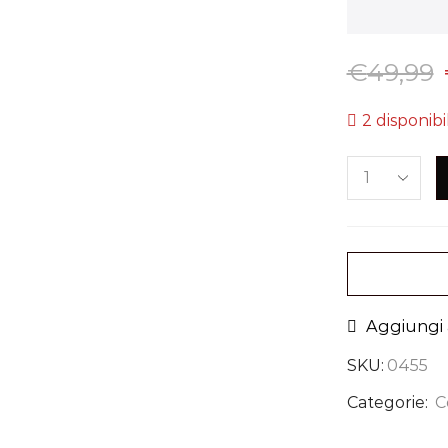
€
49,99
2 disponibil
Aggiungi a
SKU:
0455
Categorie:
C