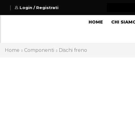
Login / Registrati
HOME
CHI SIAM
Home
Componenti
Dischi freno