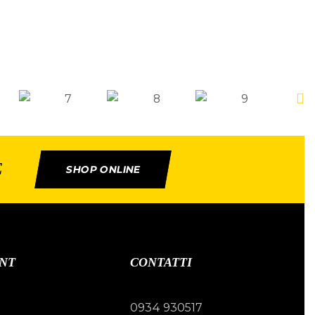
E
SHOP ONLINE
NT
CONTATTI
0934 930517