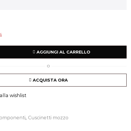
i
AGGIUNGI AL CARRELLO
O
ACQUISTA ORA
lla wishlist
omponenti
,
Cuscinetti mozzo