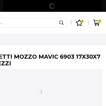
Spedizione gratuita per ordini superiori a 99€
Shop
0
0
ETTI MOZZO MAVIC 6903 17X30X7
EZZI