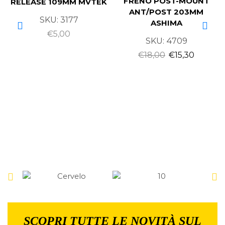
FRENO POST-MOUNT
RELEASE 109MM MVTEK
ANT/POST 203MM
SKU:
3177
ASHIMA
€
5,00
SKU:
4709
€
18,00
€
15,30
SCOPRI TUTTE LE NOVITÀ SUL