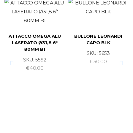
ATTACCO OMEGA ALU
BULLONE LEONARDI
LASERATO Ø31,8 6°
CAPO BLK
80MM B1
SKU:
5653
SKU:
5592
€
30,00
€
40,00