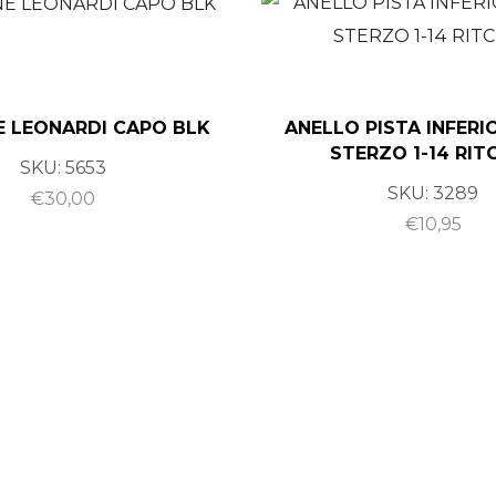
 LEONARDI CAPO BLK
ANELLO PISTA INFERI
STERZO 1-14 RIT
SKU:
5653
SKU:
3289
€
30,00
€
10,95