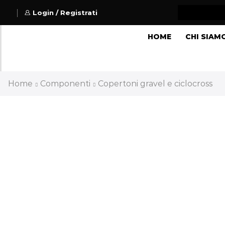
Login / Registrati
HOME
CHI SIAM
Home
Componenti
Copertoni gravel e ciclocross