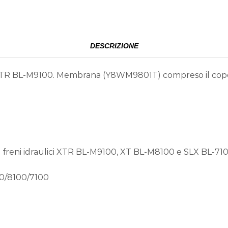
DESCRIZIONE
o XTR BL-M9100. Membrana (Y8WM9801T) compreso il coperc
 freni idraulici XTR BL-M9100, XT BL-M8100 e SLX BL-710
20/8100/7100