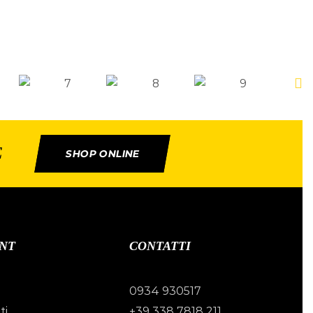
E
SHOP ONLINE
NT
CONTATTI
0934 930517
ti
+39 338 7818 211