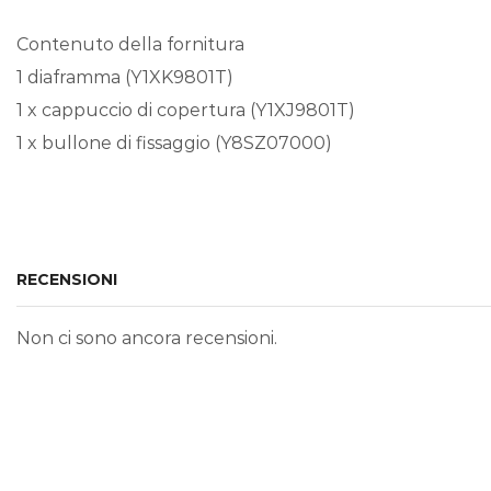
Contenuto della fornitura
1 diaframma (Y1XK9801T)
1 x cappuccio di copertura (Y1XJ9801T)
1 x bullone di fissaggio (Y8SZ07000)
RECENSIONI
Non ci sono ancora recensioni.