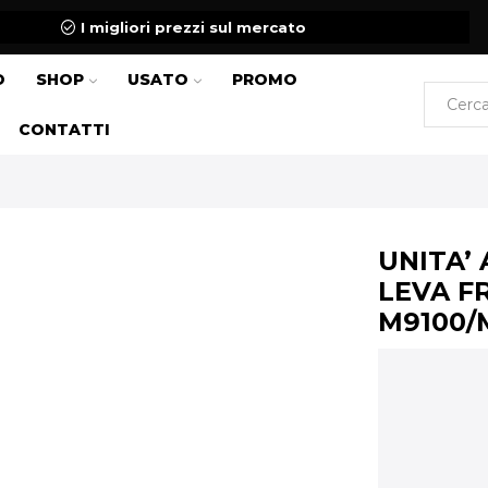
I migliori prezzi sul mercato
O
SHOP
USATO
PROMO
CONTATTI
UNITA’
LEVA F
M9100/M