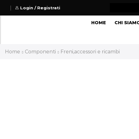
Login / Registrati
HOME
CHI SIAM
Home
Componenti
Freni,accessori e ricambi