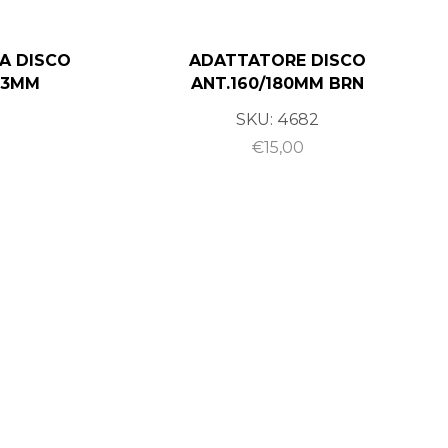
A DISCO
ADATTATORE DISCO
03MM
ANT.160/180MM BRN
SKU:
4682
€
15,00