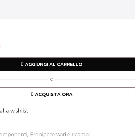
i
AGGIUNGI AL CARRELLO
O
ACQUISTA ORA
lla wishlist
omponenti
,
Freni,accessori e ricambi