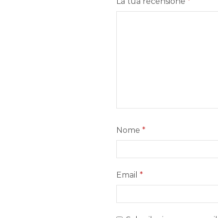
La tua recensione
*
Nome
*
Email
*