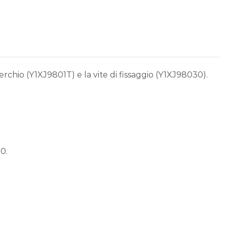
hio (Y1XJ9801T) e la vite di fissaggio (Y1XJ98030).
0.