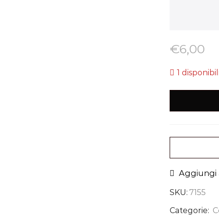
€
6,00
1 disponibil
Aggiungi a
SKU:
7155
Categorie:
C