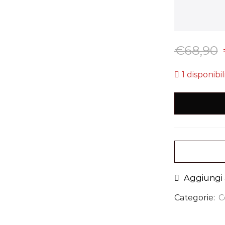
€
68,90
1 disponibil
Aggiungi a
Categorie:
C