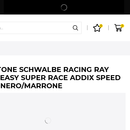
Spedizione gratuita per ordini superiori a 99€
Shop
0
0
ONE SCHWALBE RACING RAY
-EASY SUPER RACE ADDIX SPEED
5 NERO/MARRONE