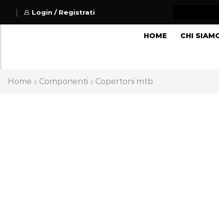
Login / Registrati
HOME
CHI SIAM
Home
Componenti
Copertoni mtb