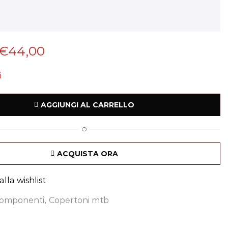
€
44,00
i
AGGIUNGI AL CARRELLO
O
ACQUISTA ORA
lla wishlist
omponenti
,
Copertoni mtb