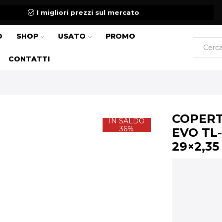
I migliori prezzi sul mercato
O
SHOP
USATO
PROMO
CONTATTI
COPERT
IN SALDO
36%
EVO TL
29×2,3