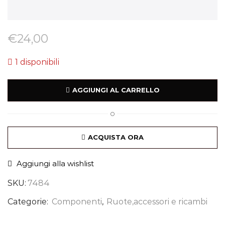
€
24,00
1 disponibili
AGGIUNGI AL CARRELLO
O
ACQUISTA ORA
Aggiungi alla wishlist
SKU:
7484
Categorie:
Componenti
,
Ruote,accessori e ricambi