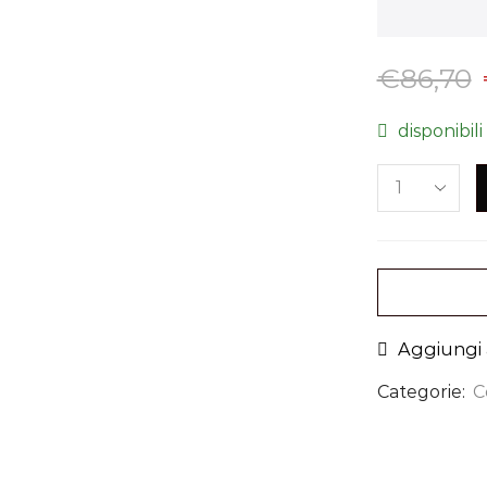
€
86,70
disponibili
Aggiungi a
Categorie:
C