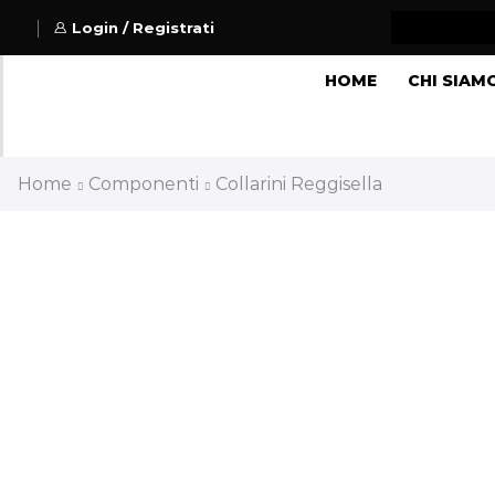
Login / Registrati
HOME
CHI SIAM
Home
Componenti
Collarini Reggisella