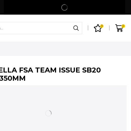
Spedizione gratuita per ordini superiori a 99€
Shop
0
0
ELLA FSA TEAM ISSUE SB20
 350MM