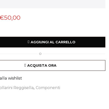
€
50,00
AGGIUNGI AL CARRELLO
O
ACQUISTA ORA
lla wishlist
ollarini Reggisella
,
Componenti