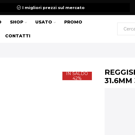
I migliori prezzi sul mercato
O
SHOP
USATO
PROMO
CONTATTI
REGGIS
IN SALDO
42%
31.6MM