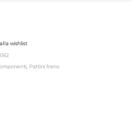
lla wishlist
062
omponenti
,
Pattini freno