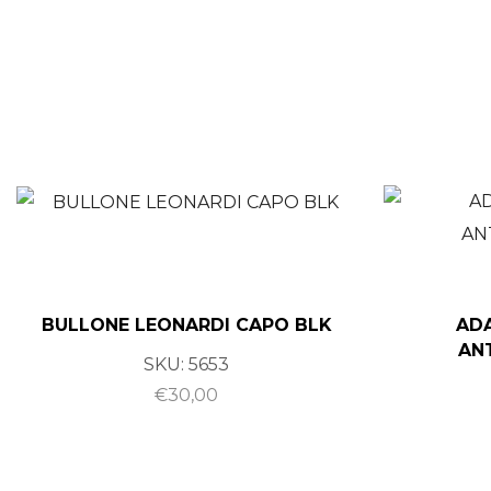
BULLONE LEONARDI CAPO BLK
AD
AN
SKU:
5653
€
30,00