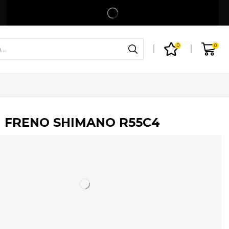
Spedizione gratuita per ordini superiori a 99€
Shop
0
0
I FRENO SHIMANO R55C4