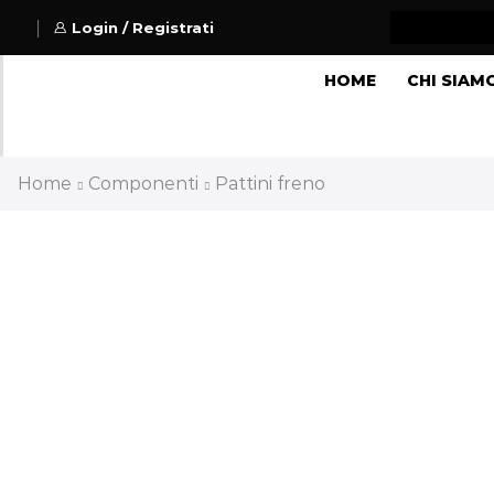
Login / Registrati
HOME
CHI SIAM
Home
Componenti
Pattini freno