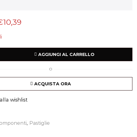
€
10,39
i
AGGIUNGI AL CARRELLO
O
ACQUISTA ORA
lla wishlist
omponenti
,
Pastiglie