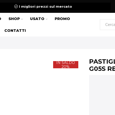
I migliori prezzi sul mercato
O
SHOP
USATO
PROMO
CONTATTI
PASTIG
IN SALDO
20%
G05S R