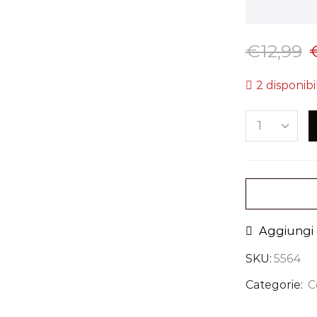
€
12,99
2 disponibil
Aggiungi a
SKU:
5564
Categorie:
C