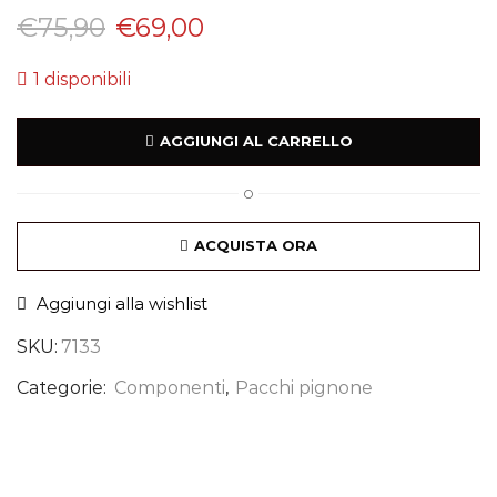
€
75,90
€
69,00
1 disponibili
AGGIUNGI AL CARRELLO
O
ACQUISTA ORA
Aggiungi alla wishlist
SKU:
7133
Categorie:
Componenti
,
Pacchi pignone