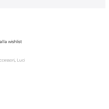
lla wishlist
ccessori
,
Luci