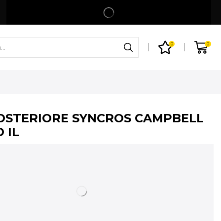
Spedizione gratuita per ordini superiori a 99€
Shop
0
0
OSTERIORE SYNCROS CAMPBELL
 IL