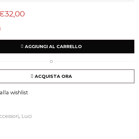
€
32,00
i
AGGIUNGI AL CARRELLO
O
ACQUISTA ORA
lla wishlist
ccessori
,
Luci