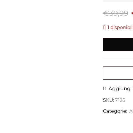
€
39,99
1 disponibil
Aggiungi a
SKU:
7125
Categorie:
A