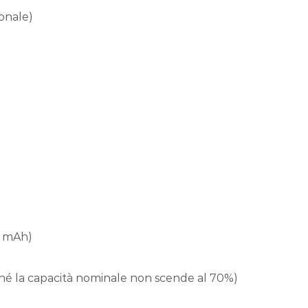
ionale)
00 mAh)
inché la capacità nominale non scende al 70%)