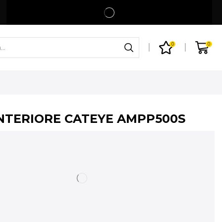
Spedizione gratuita per ordini superiori a 99€
Shop
0
0
NTERIORE CATEYE AMPP500S