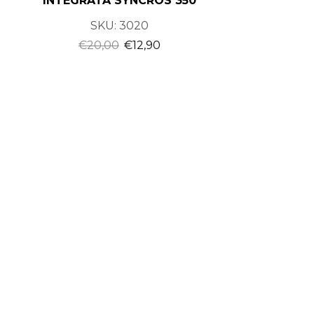
INTEGRATA SYNCROS 350
SKU:
3020
€
20,00
€
12,90