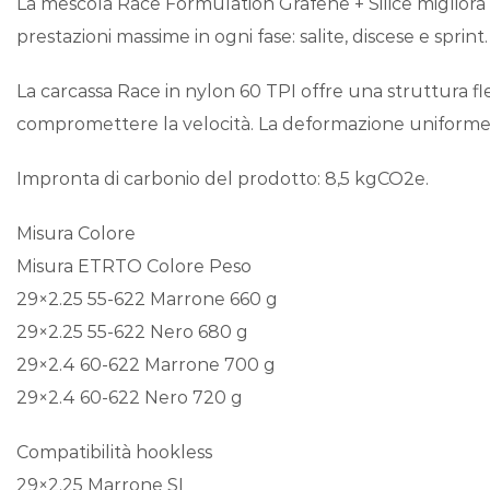
La mescola Race Formulation Grafene + Silice migliora 
prestazioni massime in ogni fase: salite, discese e sprint.
La carcassa Race in nylon 60 TPI offre una struttura fl
compromettere la velocità. La deformazione uniforme tr
Impronta di carbonio del prodotto: 8,5 kgCO2e.
Misura Colore
Misura ETRTO Colore Peso
29×2.25 55-622 Marrone 660 g
29×2.25 55-622 Nero 680 g
29×2.4 60-622 Marrone 700 g
29×2.4 60-622 Nero 720 g
Compatibilità hookless
29×2.25 Marrone SI