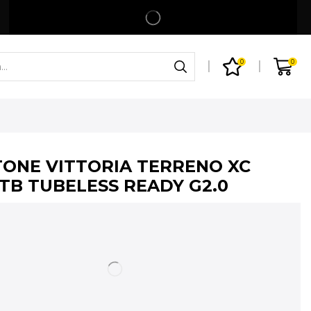
Spedizione gratuita per ordini superiori a 99€
Shop
0
0
ONE VITTORIA TERRENO XC
TB TUBELESS READY G2.0