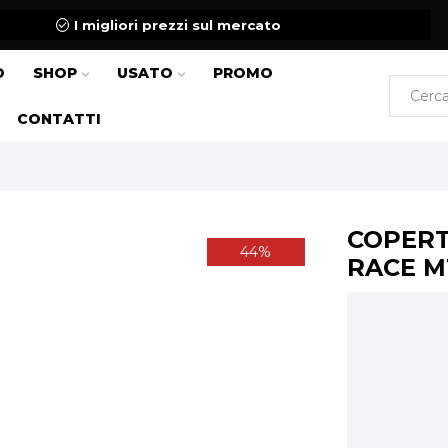
I migliori prezzi sul mercato
O
SHOP
USATO
PROMO
CONTATTI
COPERT
44%
RACE M