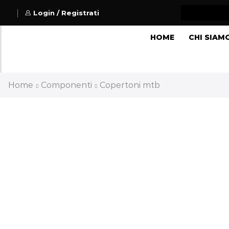
Login / Registrati
HOME
CHI SIAM
Home
Componenti
Copertoni mtb