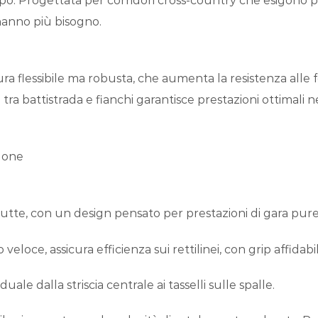
. Progettata per corridori cross-country che esigono pre
 hanno più bisogno.
ra flessibile ma robusta, che aumenta la resistenza alle 
a battistrada e fianchi garantisce prestazioni ottimali n
llone
ciutte, con un design pensato per prestazioni di gara pure
eloce, assicura efficienza sui rettilinei, con grip affidabi
ale dalla striscia centrale ai tasselli sulle spalle.