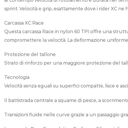
al contempo velocità di rotolamento e durata nel tempo
sprint. Velocità e grip, esattamente dove i rider XC ne
Carcassa XC Race
Questa carcassa Race in nylon 60 TPI offre una struttu
compromettere la velocità. La deformazione uniforme tr
Protezione del tallone
Strato di rinforzo per una maggiore protezione del ta
Tecnologia
Velocità senza eguali su superfici compatte, lisce e as
Il battistrada centrale a squame di pesce, a scorrimento v
Transizioni fluide nelle curve grazie a un passaggio gradu