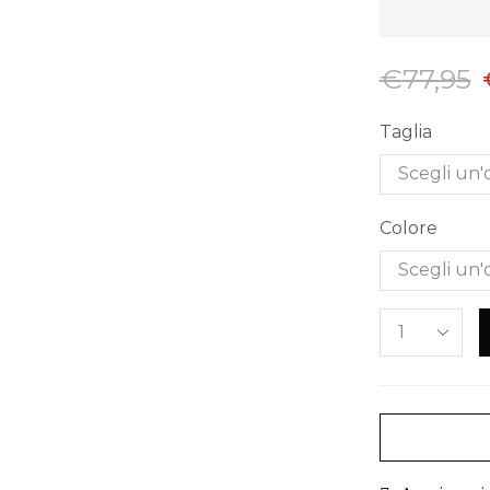
€
77,95
Taglia
Colore