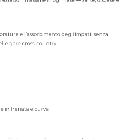
stazioni massime in ogni fase — salite, discese e
forature e l’assorbimento degli impatti senza
elle gare cross-country.
.
le in frenata e curva.