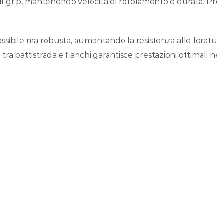
il grip, mantenendo velocità di rotolamento e durata. P
essibile ma robusta, aumentando la resistenza alle foratu
a battistrada e fianchi garantisce prestazioni ottimali n