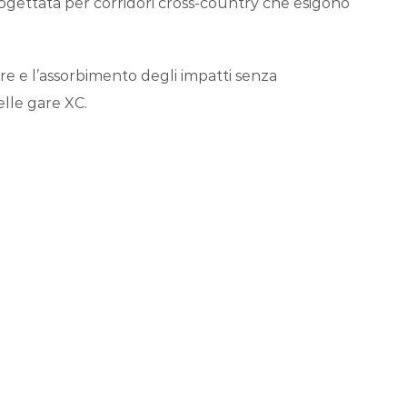
rogettata per corridori cross-country che esigono
re e l’assorbimento degli impatti senza
elle gare XC.