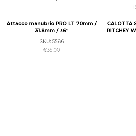
Attacco manubrio PRO LT 70mm /
CALOTTA S
31.8mm / ±6°
RITCHEY W
SKU:
5586
€
35,00