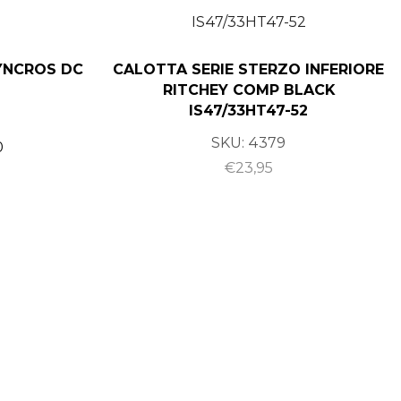
YNCROS DC
CALOTTA SERIE STERZO INFERIORE
RITCHEY COMP BLACK
IS47/33HT47-52
SKU:
4379
0
€
23,95