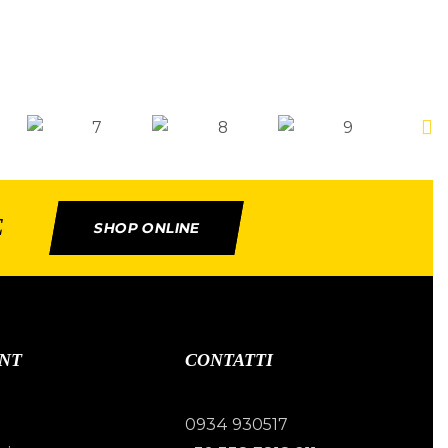
E
SHOP ONLINE
NT
CONTATTI
0934 930517