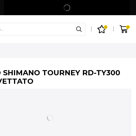
Spedizione gratuita per ordini superiori a 99€
Shop
0
0
 SHIMANO TOURNEY RD-TY300
IVETTATO