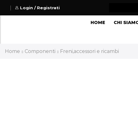
Login / Registrati
HOME
CHI SIAM
Home
Componenti
Freni,accessori e ricambi