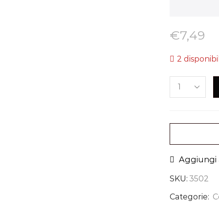
€
7,49
2 disponibil
Aggiungi a
SKU:
3502
Categorie:
C