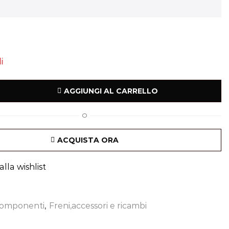
i
AGGIUNGI AL CARRELLO
O
ACQUISTA ORA
lla wishlist
omponenti
,
Freni,accessori e ricambi