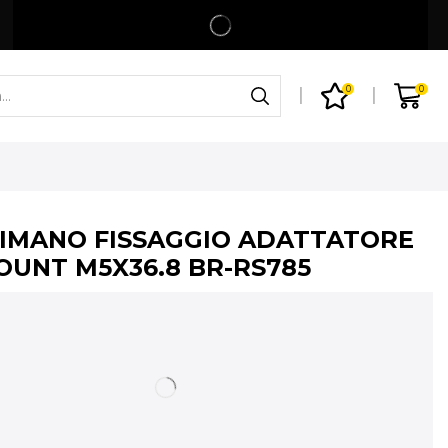
Spedizione gratuita per ordini superiori a 99€
Shop
0
0
HIMANO FISSAGGIO ADATTATORE
OUNT M5X36.8 BR-RS785