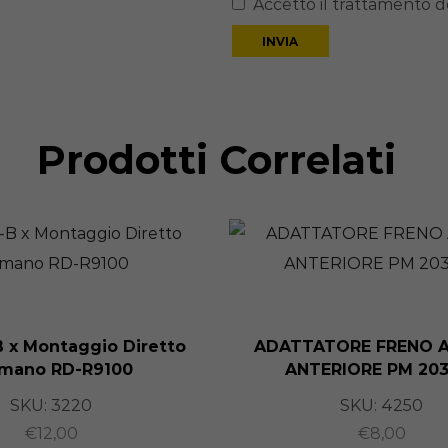
Accetto il trattamento de
Prodotti Correlati
 x Montaggio Diretto
ADATTATORE FRENO A
imano RD-R9100
ANTERIORE PM 20
SKU:
3220
SKU:
4250
€
12,00
€
8,00