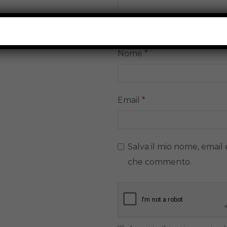
Nome
*
Email
*
Salva il mio nome, email 
che commento.