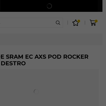
Spedizione gratuita per ordini superiori a 99€
Shop
0
0
E SRAM EC AXS POD ROCKER
 DESTRO