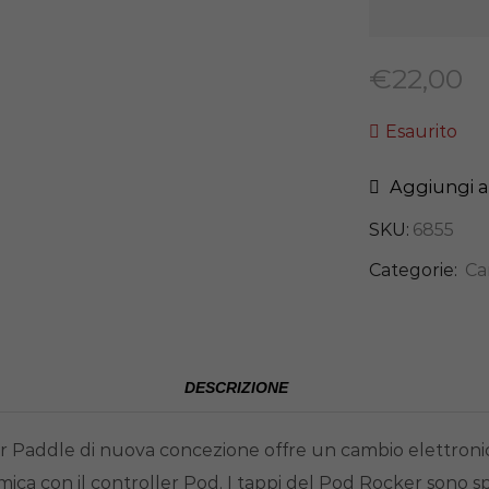
€
22,00
Esaurito
Aggiungi al
SKU:
6855
Categorie:
Ca
DESCRIZIONE
r Paddle di nuova concezione offre un cambio elettroni
mica con il controller Pod. I tappi del Pod Rocker sono speci