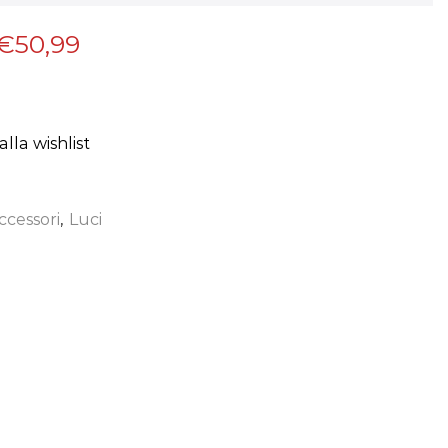
€
50,99
lla wishlist
ccessori
,
Luci