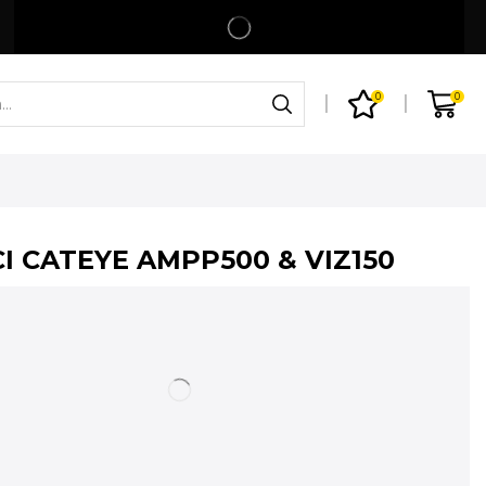
Spedizione gratuita per ordini superiori a 99€
Shop
0
0
CI CATEYE AMPP500 & VIZ150