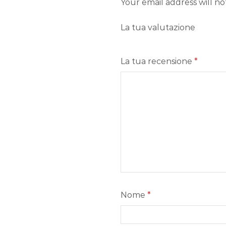
Your email address will n
La tua valutazione
La tua recensione
*
Nome
*