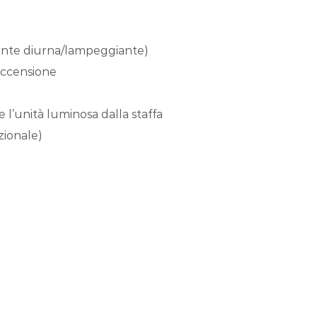
tante diurna/lampeggiante)
 accensione
e l’unità luminosa dalla staffa
zionale)