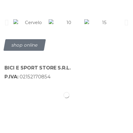
Scopri tutte le novità sul mondo
Bici e sport store
shop online
BICI E SPORT
STORE
S.R.L.
P.IVA:
02152170854
Sitemap
Home