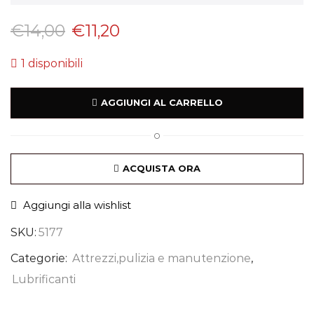
€
14,00
€
11,20
1 disponibili
AGGIUNGI AL CARRELLO
O
ACQUISTA ORA
Aggiungi alla wishlist
SKU:
5177
Categorie:
Attrezzi,pulizia e manutenzione
,
Lubrificanti