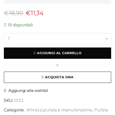
€
18,90
€
11,34
19 disponibili
AGGIUNGI AL CARRELLO
O
ACQUISTA ORA
Aggiungi alla wishlist
SKU:
0122
Categorie:
Attrezzi,pulizia e manutenzione
,
Pulizia