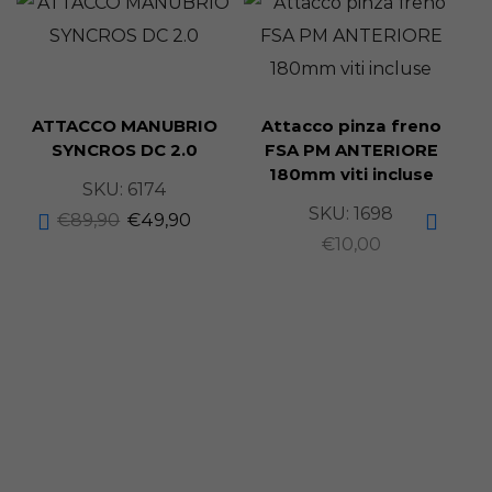
ATTACCO MANUBRIO
Attacco pinza freno
SYNCROS DC 2.0
FSA PM ANTERIORE
180mm viti incluse
SKU:
6174
SKU:
1698
€
89,90
€
49,90
€
10,00
R
A