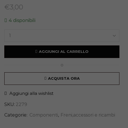
€
3,00
4 disponibili
AGGIUNGI AL CARRELLO
O
ACQUISTA ORA
Aggiungi alla wishlist
SKU:
2279
Categorie:
Componenti
,
Freni,accessori e ricambi