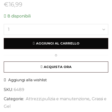
€
16,99
8 disponibili
AGGIUNGI AL CARRELLO
O
ACQUISTA ORA
Aggiungi alla wishlist
SKU:
6489
Categorie:
Attrezzi,pulizia e manutenzione
,
Grassi e
Gel