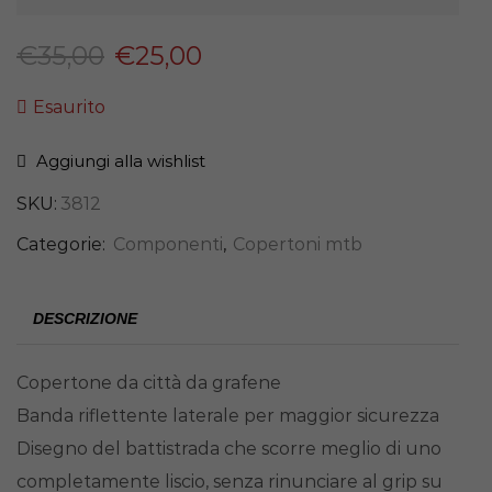
€
35,00
€
25,00
Esaurito
Aggiungi alla wishlist
SKU:
3812
Categorie:
Componenti
,
Copertoni mtb
DESCRIZIONE
Copertone da città da grafene
Banda riflettente laterale per maggior sicurezza
Disegno del battistrada che scorre meglio di uno
completamente liscio, senza rinunciare al grip su