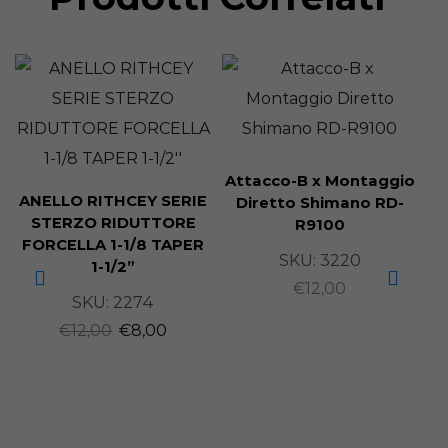
Attacco-B x Montaggio
ANELLO RITHCEY SERIE
Diretto Shimano RD-
STERZO RIDUTTORE
R9100
FORCELLA 1-1/8 TAPER
SKU:
3220
1-1/2”
€
12,00
SKU:
2274
R
€
12,00
€
8,00