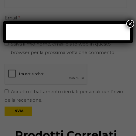
Email
*
×
Salva il mio nome, email e sito web in questo
browser per la prossima volta che commento.
Accetto il trattamento dei dati personali per l’invio
della recensione.
Prodotti Correlati