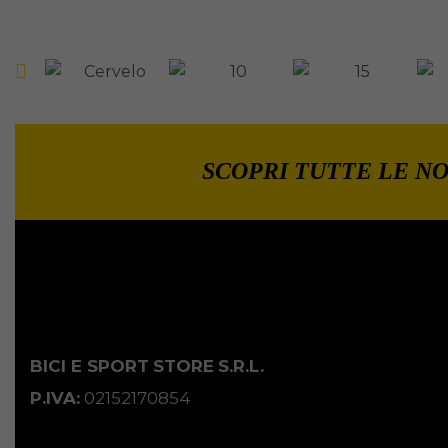
SCOPRI TUTTE LE NO
BICI E SPORT
STORE
S.R.L.
P.IVA:
02152170854