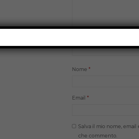
Nome
*
Email
*
Salva il mio nome, email 
che commento.