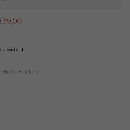
€
39,00
la wishlist
ci Bimbi
,
Biciclette