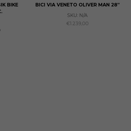
IK BIKE
BICI VIA VENETO OLIVER MAN 28”
.
SKU:
N/A
€
1.239,00
0