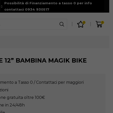
Possibilità di Finanziamento a tasso 0 per info
Spedizione gratuita per ordini superiori a 99€
Shop
contattaci 0934 930517
0
0
 12” BAMBINA MAGIK BIKE
mento a Tasso 0 / Contattaci per maggiori
zioni
ne gratuita oltre 100€
e in 24/48h
ile