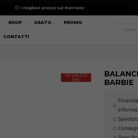
I migliori prezzi sul mercato
SHOP
USATO
PROMO
CONTATTI
BALANCE
IN SALDO
13%
BARBIE
Finanzia
informa
Spedizio
Consegn
Reso fac