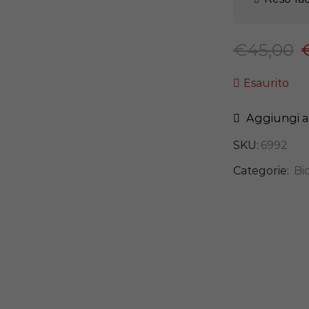
€
45,00
Esaurito
Aggiungi al
SKU:
6992
Categorie:
Bi