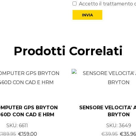
Accetto il trattamento d
Prodotti Correlati
OMPUTER GPS BRYTON
SENSORE VELOCITA’ 
460D CON CAD E HRM
BRYTON
SKU:
6611
SKU:
3649
€
189,95
€
159,00
€
39,95
€
35,9