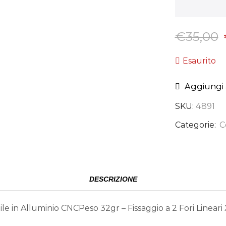
€
35,00
Esaurito
Aggiungi a
SKU:
4891
Categorie:
C
DESCRIZIONE
 in Alluminio CNCPeso 32gr – Fissaggio a 2 Fori Linear