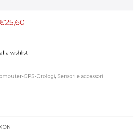
€
25,60
lla wishlist
omputer-GPS-Orologi
,
Sensori e accessori
i XON