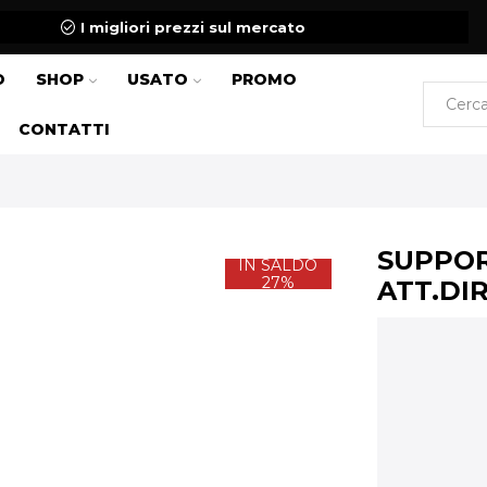
I migliori prezzi sul mercato
O
SHOP
USATO
PROMO
CONTATTI
SUPPOR
IN SALDO
27%
ATT.DI