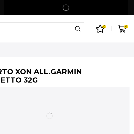
Spedizione gratuita per ordini superiori a 99€
Shop
0
0
TO XON ALL.GARMIN
RETTO 32G