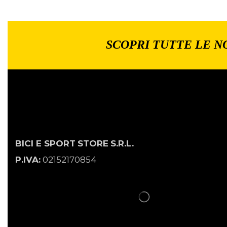
SCOPRI TUTTE LE N
BICI E SPORT
STORE
S.R.L.
P.IVA:
02152170854