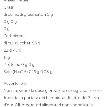
Analisi media
Grassi
di cui acidi grassi saturi 0 g
0 g 0 g
0 g
Carboidrati
di cui zuccheri 95 g
22 g 47 g
11 g
Proteine 0 g 0 g
Sale (Nax2.5) 0.16 g 0.08 g
Avvertenze
Non superare la dose giornaliera consigliata. Tenere
fuori dalla portata dei bambini al di sotto dei 3 anni
d’età. Gli integratori alimentari non vanno intesi