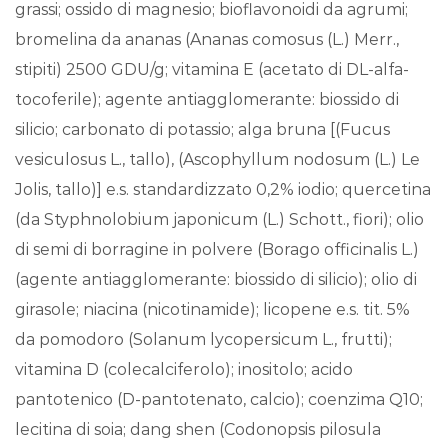
grassi; ossido di magnesio; bioflavonoidi da agrumi;
bromelina da ananas (Ananas comosus (L.) Merr.,
stipiti) 2500 GDU/g; vitamina E (acetato di DL-alfa-
tocoferile); agente antiagglomerante: biossido di
silicio; carbonato di potassio; alga bruna [(Fucus
vesiculosus L., tallo), (Ascophyllum nodosum (L.) Le
Jolis, tallo)] e.s. standardizzato 0,2% iodio; quercetina
(da Styphnolobium japonicum (L.) Schott., fiori); olio
di semi di borragine in polvere (Borago officinalis L.)
(agente antiagglomerante: biossido di silicio); olio di
girasole; niacina (nicotinamide); licopene e.s. tit. 5%
da pomodoro (Solanum lycopersicum L., frutti);
vitamina D (colecalciferolo); inositolo; acido
pantotenico (D-pantotenato, calcio); coenzima Q10;
lecitina di soia; dang shen (Codonopsis pilosula