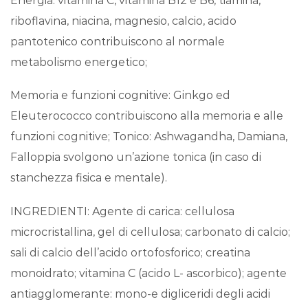
Energia: vitamina C, vitamina B12 e B6, tiamina,
riboflavina, niacina, magnesio, calcio, acido
pantotenico contribuiscono al normale
metabolismo energetico;
Memoria e funzioni cognitive: Ginkgo ed
Eleuterococco contribuiscono alla memoria e alle
funzioni cognitive; Tonico: Ashwagandha, Damiana,
Falloppia svolgono un’azione tonica (in caso di
stanchezza fisica e mentale).
INGREDIENTI: Agente di carica: cellulosa
microcristallina, gel di cellulosa; carbonato di calcio;
sali di calcio dell’acido ortofosforico; creatina
monoidrato; vitamina C (acido L- ascorbico); agente
antiagglomerante: mono-e digliceridi degli acidi