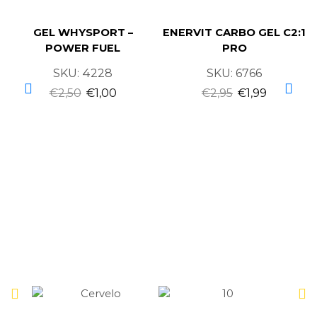
GEL WHYSPORT –
ENERVIT CARBO GEL C2:1
POWER FUEL
PRO
SKU:
4228
SKU:
6766
€
2,50
€
1,00
€
2,95
€
1,99