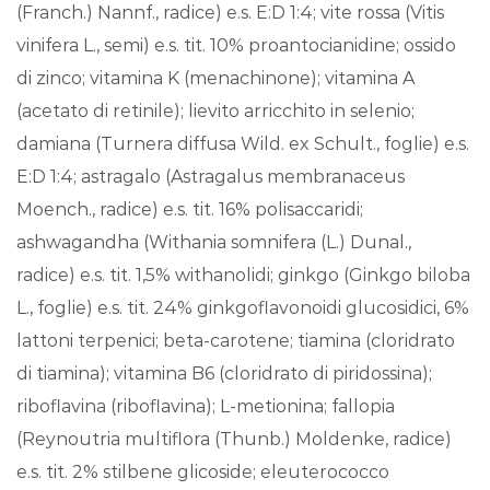
(Franch.) Nannf., radice) e.s. E:D 1:4; vite rossa (Vitis
vinifera L., semi) e.s. tit. 10% proantocianidine; ossido
di zinco; vitamina K (menachinone); vitamina A
(acetato di retinile); lievito arricchito in selenio;
damiana (Turnera diffusa Wild. ex Schult., foglie) e.s.
E:D 1:4; astragalo (Astragalus membranaceus
Moench., radice) e.s. tit. 16% polisaccaridi;
ashwagandha (Withania somnifera (L.) Dunal.,
radice) e.s. tit. 1,5% withanolidi; ginkgo (Ginkgo biloba
L., foglie) e.s. tit. 24% ginkgoflavonoidi glucosidici, 6%
lattoni terpenici; beta-carotene; tiamina (cloridrato
di tiamina); vitamina B6 (cloridrato di piridossina);
riboflavina (riboflavina); L-metionina; fallopia
(Reynoutria multiflora (Thunb.) Moldenke, radice)
e.s. tit. 2% stilbene glicoside; eleuterococco