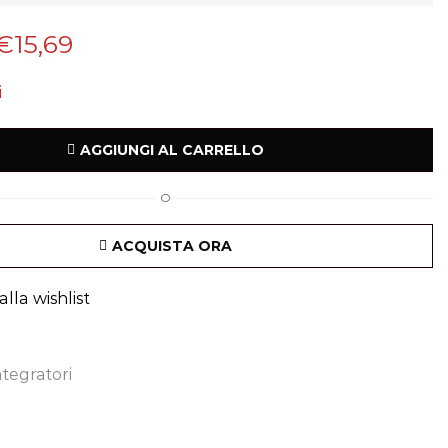
€
15,69
i
AGGIUNGI AL CARRELLO
O
ACQUISTA ORA
lla wishlist
ntegratori