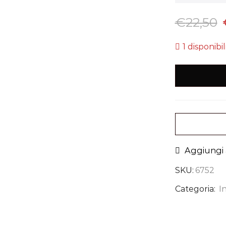
€
22,50
1 disponibil
Aggiungi a
SKU:
6752
Categoria:
I