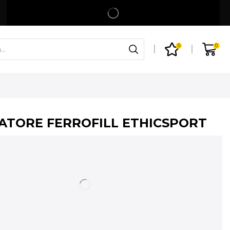
Spedizione gratuita per ordini superiori a 99€
Shop
0
0
ATORE FERROFILL ETHICSPORT