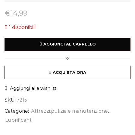
€
14,99
1 disponibili
AGGIUNGI AL CARRELLO
O
ACQUISTA ORA
Aggiungi alla wishlist
SKU:
7215
Categorie:
Attrezzi,pulizia e manutenzione
,
Lubrificanti