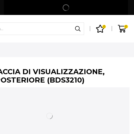
Spedizione gratuita per ordini superiori a 99€
Shop
0
0
ACCIA DI VISUALIZZAZIONE,
POSTERIORE (BDS3210)