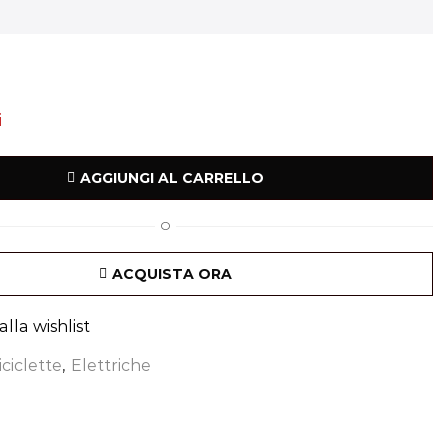
i
AGGIUNGI AL CARRELLO
O
ACQUISTA ORA
lla wishlist
iciclette
,
Elettriche