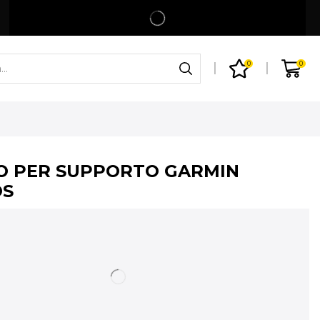
Spedizione gratuita per ordini superiori a 99€
Shop
0
0
O PER SUPPORTO GARMIN
OS