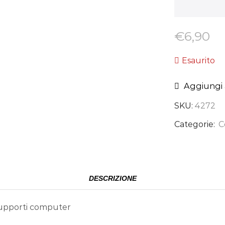
€
6,90
Esaurito
Aggiungi a
SKU:
4272
Categorie:
C
DESCRIZIONE
 supporti computer