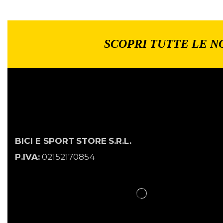
SCOPRI TUTTE LE N
BICI E SPORT
STORE
S.R.L.
P.IVA:
02152170854