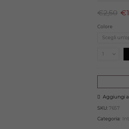
€
2,50
€
Colore
Aggiungi al
SKU:
7657
Categoria:
In