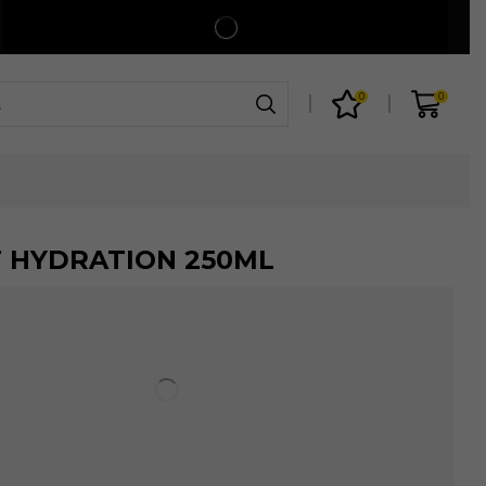
Spedizione gratuita per ordini superiori a 99€
Shop
0
0
T HYDRATION 250ML