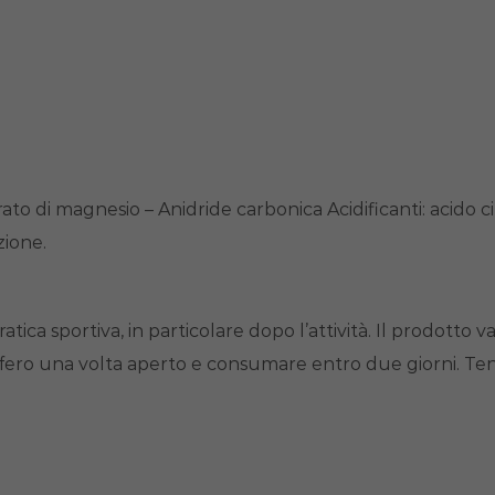
ato di magnesio – Anidride carbonica Acidificanti: acido c
zione.
atica sportiva, in particolare dopo l’attività. Il prodotto v
orifero una volta aperto e consumare entro due giorni. Tene