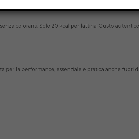
senza coloranti. Solo 20 kcal per lattina. Gusto autentico 
ata per la performance, essenziale e pratica anche fuori 