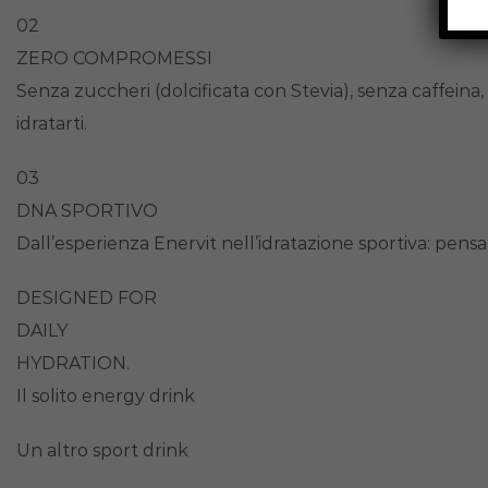
02
ZERO COMPROMESSI
Senza zuccheri (dolcificata con Stevia), senza caffeina, 
idratarti.
03
DNA SPORTIVO
Dall’esperienza Enervit nell’idratazione sportiva: pens
DESIGNED FOR
DAILY
HYDRATION.
Il solito energy drink
Un altro sport drink