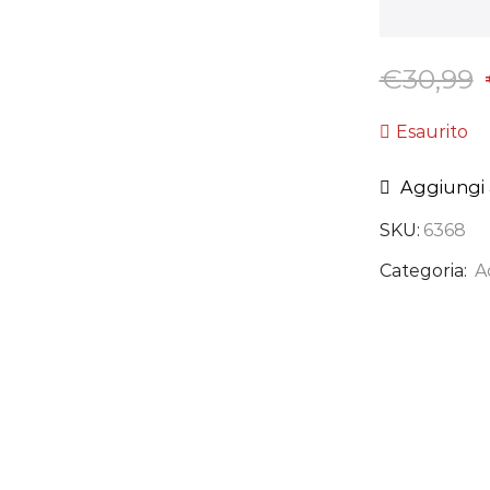
€
30,99
Esaurito
Aggiungi a
SKU:
6368
Categoria:
A