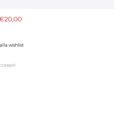
€
20,00
lla wishlist
ccessori