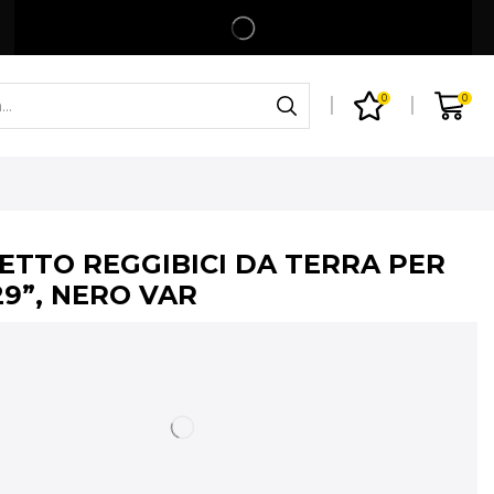
Spedizione gratuita per ordini superiori a 99€
Shop
0
0
ETTO REGGIBICI DA TERRA PER
 29”, NERO VAR