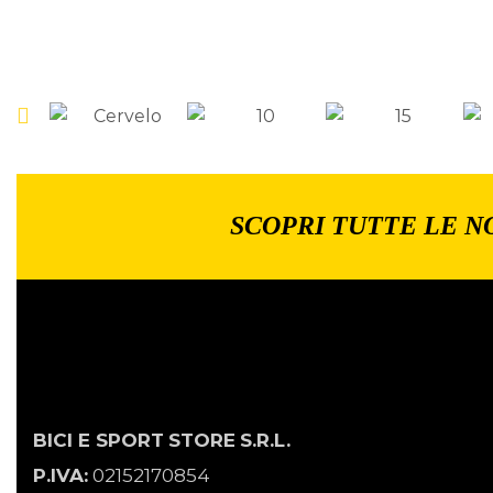
SCOPRI TUTTE LE N
BICI E SPORT
STORE
S.R.L.
P.IVA:
02152170854