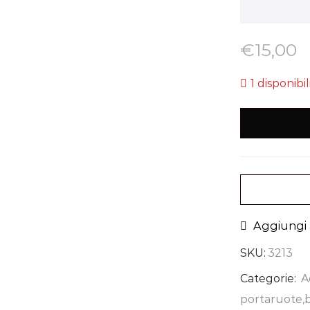
€
15,00
1 disponibil
Aggiungi a
SKU:
3213
Categorie:
A
portaruote,b