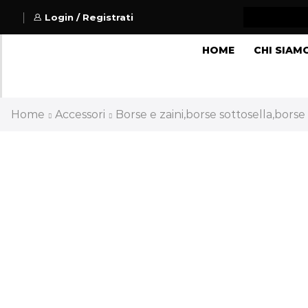
Login / Registrati
HOME
CHI SIAM
Home
Accessori
Borse e zaini,borse sottosella,borse