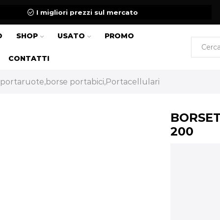
I migliori prezzi sul mercato
O
SHOP
USATO
PROMO
CONTATTI
 portaruote,borse portabici,Portacellulari
BORSET
200