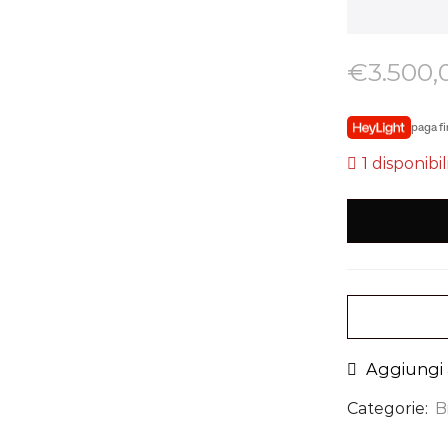
€
3.500,
paga fi
1 disponibil
Aggiungi a
Categorie:
B