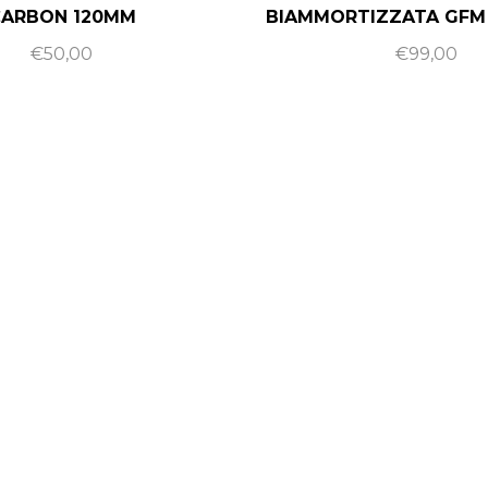
CARBON 120MM
BIAMMORTIZZATA GFM
€
50,00
€
99,00