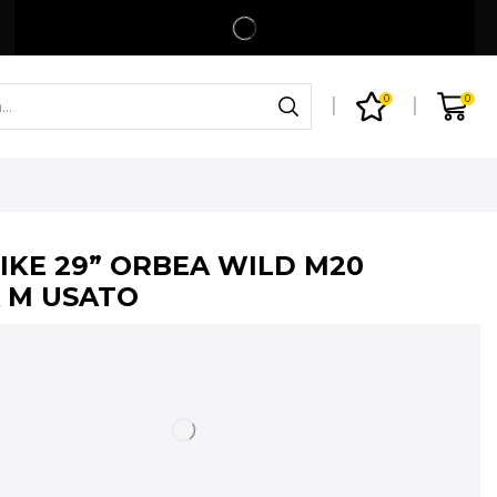
Spedizione gratuita per ordini superiori a 99€
Shop
0
0
BIKE 29” ORBEA WILD M20
 M USATO