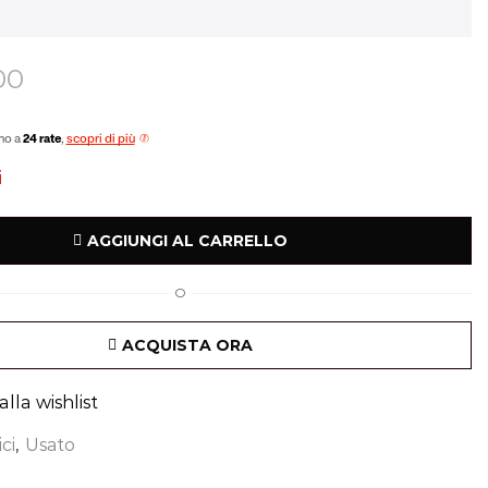
00
no a
24 rate
,
scopri di più
i
AGGIUNGI AL CARRELLO
O
ACQUISTA ORA
lla wishlist
ici
,
Usato