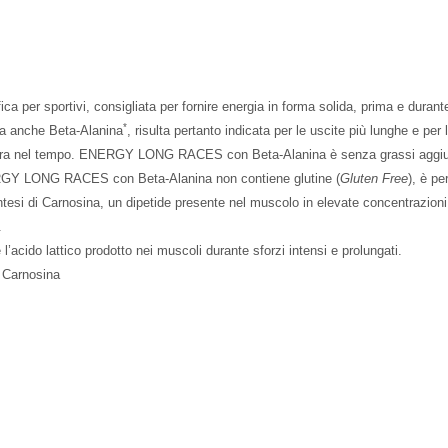
per sportivi, consigliata per fornire energia in forma solida, prima e du
*
rta anche Beta-Alanina
, risulta pertanto indicata per le uscite più lunghe e per 
dura nel tempo. ENERGY LONG RACES con Beta-Alanina è senza grassi aggiunti
ENERGY LONG RACES con Beta-Alanina non contiene glutine (
Gluten Free
), è pe
si di Carnosina, un dipetide presente nel muscolo in elevate concen­trazioni.
.
’acido lattico prodotto nei muscoli durante sforzi intensi e prolungati.
i Carnosina