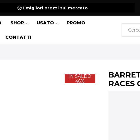
I migliori prezzi sul mercato
O
SHOP
USATO
PROMO
CONTATTI
BARRET
IN SALDO
46%
RACES 