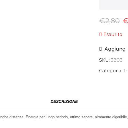
€
2,80
Esaurito
Aggiungi a
SKU:
3803
Categoria:
I
DESCRIZIONE
unghe distanze. Energia per lungo periodo, ottimo sapore, altamente digeribil