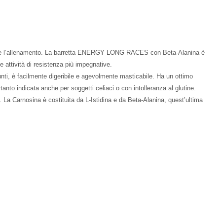
rante l’allenamento. La barretta ENERGY LONG RACES con Beta-Alanina è
le attività di resistenza più impegnative.
, è facilmente digeribile e agevolmente masticabile. Ha un ottimo
rtanto indicata anche per soggetti celiaci o con in­tolleranza al glutine.
 La Carnosina è costituita da L-Istidina e da Beta-Alanina, quest’ultima