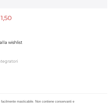
€
1,50
lla wishlist
ntegratori
e, facilmente masticabile. Non contiene conservanti e