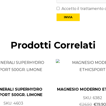
Accetto il trattamento d
Prodotti Correlati
INERALI SUPERHYDRO
MAGNESIO MODERNO E
PORT 500GR. LIMONE
SKU:
6382
SKU:
4603
€
26,50
€
19,90