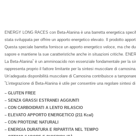
ENERGY LONG RACES con Beta-Alanina è una barretta energetica specifica 
stata sviluppata per offrire un apporto energetico elevato. Il prodotto appo
Questa speciale barretta fornisce un apporto energetico veloce, ma che 
sapore e mantiene la sue caratteristiche anche in situazioni critiche. 
*
La Beta-Alanina
è un amminoacido non essenziale fonda­mentale per la sinte
rappresenta proprio il fattore limitante per la sintesi muscolare di carnosina
Un’adeguata disponibilità muscolare di Carno­sina contribuisce a tamponare l
*
L’integrazione di Beta-Alanina è utile per consentire una regolare sintesi d
– GLUTEN FREE
– SENZA GRASSI ESTRANEI AGGIUNTI
– CON CARBOIDRATI A LENTO RILASCIO
– ELEVATO APPORTO ENERGETICO (211 Kcal)
– CON PROTEINE NATURALI
– ENERGIA DURATURA E RIPARTITA NEL TEMPO