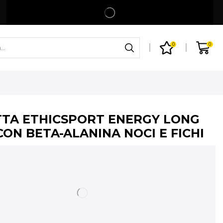
Spedizione gratuita per ordini superiori a 99€
Shop
0
0
TA ETHICSPORT ENERGY LONG
CON BETA-ALANINA NOCI E FICHI