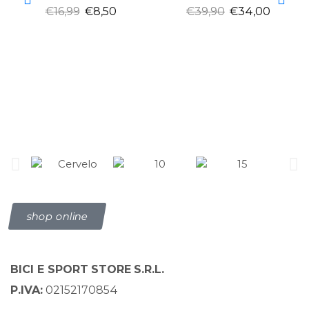
€
16,99
€
8,50
€
39,90
€
34,00
Scopri tutte le novità sul mondo
Bici e sport store
shop online
BICI E SPORT
STORE
S.R.L.
P.IVA:
02152170854