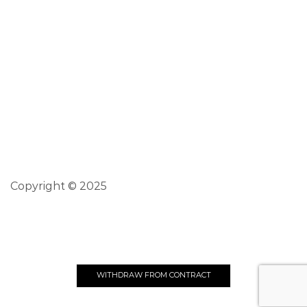
Termini per il recesso
Contatti
0934 930517
+39 338 7818 211
info@biciesportstore.it
Termini e condizioni d’uso
Copyright © 2025
Privacy & Cookie Policy
Realizzato da Creative Agency
WITHDRAW FROM CONTRACT