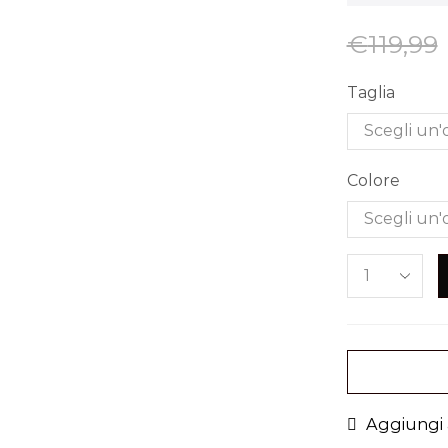
€
119,99
Taglia
Colore
Aggiungi a