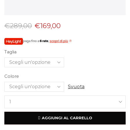
€
289,00
€
169,00
paga fino a
6 rate
,
scopri di più
Taglia
Colore
Svuota
AGGIUNGI AL CARRELLO