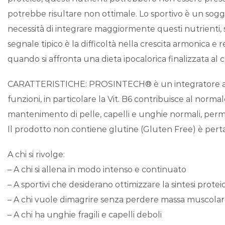
potrebbe risultare non ottimale. Lo sportivo è un sog
necessità di integrare maggiormente questi nutrienti, s
segnale tipico è la difficoltà nella crescita armonica e
quando si affronta una dieta ipocalorica finalizzata al
CARATTERISTICHE: PROSINTECH® è un integratore alim
funzioni, in particolare la Vit. B6 contribuisce al nor
mantenimento di pelle, capelli e unghie normali, perme
Il prodotto non contiene glutine (Gluten Free) è pertan
A chi si rivolge:
– A chi si allena in modo intenso e continuato
– A sportivi che desiderano ottimizzare la sintesi protei
– A chi vuole dimagrire senza perdere massa muscola
– A chi ha unghie fragili e capelli deboli