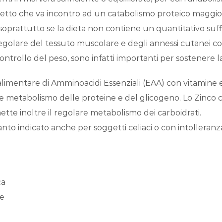
getto che va incontro ad un catabolismo proteico maggio
oprattutto se la dieta non contiene un quantitativo suffi
 regolare del tessuto muscolare e degli annessi cutanei c
 controllo del peso, sono infatti importanti per sostenere
entare di Amminoacidi Essenziali (EAA) con vitamine 
male metabolismo delle proteine e del glicogeno. Lo Zinco 
tte inoltre il regolare metabolismo dei carboidrati.
to indicato anche per soggetti celiaci o con intolleranza
ca
re