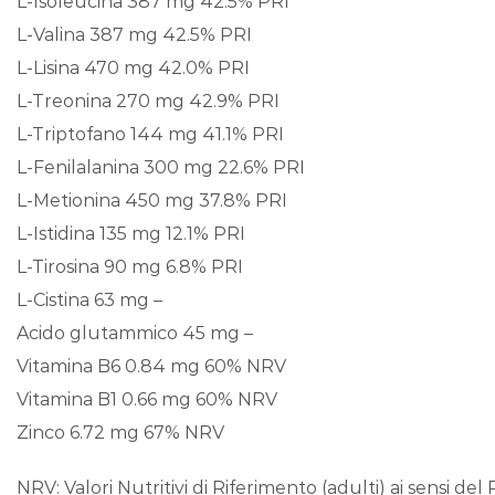
L-Isoleucina 387 mg 42.5% PRI
L-Valina 387 mg 42.5% PRI
L-Lisina 470 mg 42.0% PRI
L-Treonina 270 mg 42.9% PRI
L-Triptofano 144 mg 41.1% PRI
L-Fenilalanina 300 mg 22.6% PRI
L-Metionina 450 mg 37.8% PRI
L-Istidina 135 mg 12.1% PRI
L-Tirosina 90 mg 6.8% PRI
L-Cistina 63 mg –
Acido glutammico 45 mg –
Vitamina B6 0.84 mg 60% NRV
Vitamina B1 0.66 mg 60% NRV
Zinco 6.72 mg 67% NRV
NRV: Valori Nutritivi di Riferimento (adulti) ai sensi del