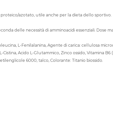
oteico/azotato, utile anche per la dieta dello sportivo.
 seconda delle necessità di amminoacidi essenziali. Dose m
oleucina, L-Fenilalanina, Agente di carica: cellulosa microcr
 L-Cistina, Acido L-Glutammico, Zinco ossido, Vitamina B6 (P
etilenglicole 6000, talco, Colorante: Titanio biossido.