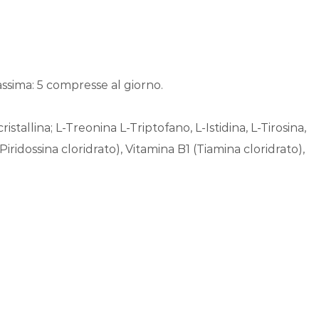
assima: 5 compresse al giorno.
istallina; L-Treonina L-Triptofano, L-Istidina, L-Tirosina,
iridossina cloridrato), Vitamina B1 (Tiamina cloridrato),