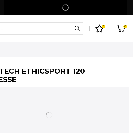
Spedizione gratuita per ordini superiori a 99€
Shop
0
0
TECH ETHICSPORT 120
ESSE