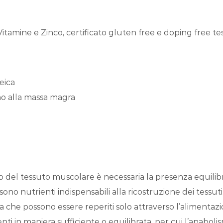
tamine e Zinco, certificato gluten free e doping free tes
teica
gno alla massa magra
tessuto muscolare è necessaria la presenza equilibrata
ono nutrienti indispensabili alla ricostruzione dei tessuti
che possono essere reperiti solo attraverso l’alimentazion
ti in maniera sufficiente o equilibrata, per cui l’anaboli