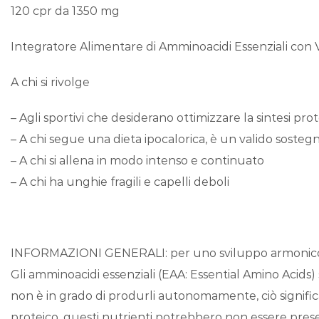
120 cpr da 1350 mg
Integratore Alimentare di Amminoacidi Essenziali con Vi
A chi si rivolge
– Agli sportivi che desiderano ottimizzare la sintesi pro
– A chi segue una dieta ipocalorica, è un valido soste
– A chi si allena in modo intenso e continuato
– A chi ha unghie fragili e capelli deboli
INFORMAZIONI GENERALI: per uno sviluppo armonico del 
Gli amminoacidi essenziali (EAA: Essential Amino Acids) s
non è in grado di produrli autonomamente, ciò significa 
proteico, questi nutrienti potrebbero non essere presen