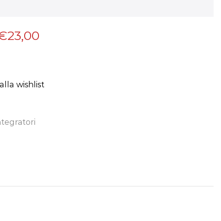
€
23,00
lla wishlist
ntegratori