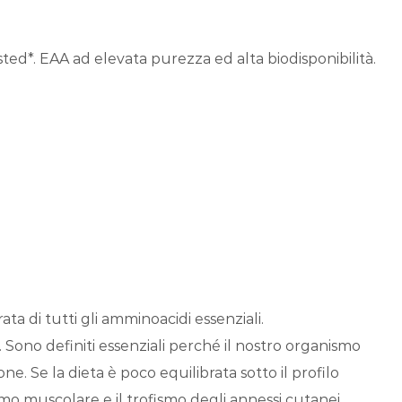
ted*. EAA ad elevata purezza ed alta biodisponibilità.
 di tutti gli amminoacidi essenziali.
. Sono definiti essenziali perché il nostro organismo
e. Se la dieta è poco equilibrata sotto il profilo
smo muscolare e il trofismo degli annessi cutanei