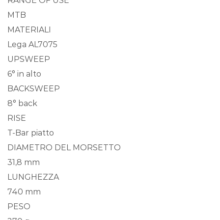
RANGE OF USE
MTB
MATERIALI
Lega AL7075
UPSWEEP
6° in alto
BACKSWEEP
8° back
RISE
T-Bar piatto
DIAMETRO DEL MORSETTO
31,8 mm
LUNGHEZZA
740 mm
PESO