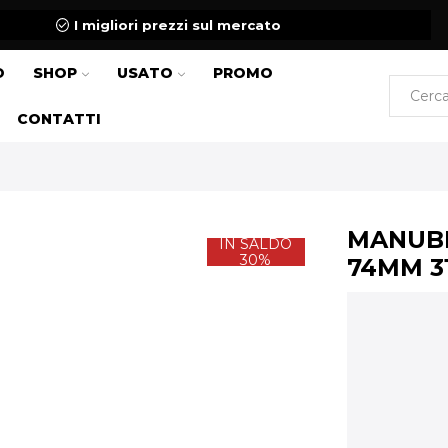
I migliori prezzi sul mercato
O
SHOP
USATO
PROMO
CONTATTI
MANUBR
IN SALDO
30%
74MM 3