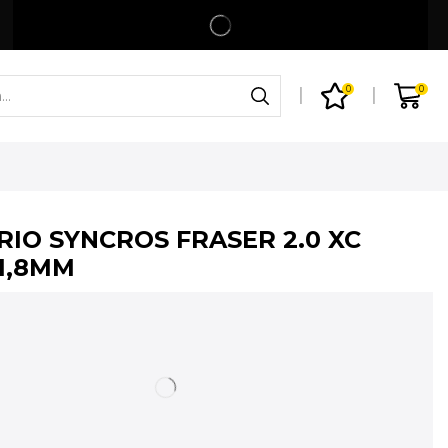
Spedizione gratuita per ordini superiori a 99€
Shop
0
0
IO SYNCROS FRASER 2.0 XC
1,8MM